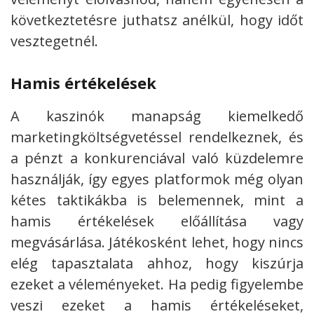
következtetésre juthatsz anélkül, hogy időt
vesztegetnél.
Hamis értékelések
A kaszinók manapság kiemelkedő
marketingköltségvetéssel rendelkeznek, és
a pénzt a konkurenciával való küzdelemre
használják, így egyes platformok még olyan
kétes taktikákba is belemennek, mint a
hamis értékelések előállítása vagy
megvásárlása. Játékosként lehet, hogy nincs
elég tapasztalata ahhoz, hogy kiszúrja
ezeket a véleményeket. Ha pedig figyelembe
veszi ezeket a hamis értékeléseket,