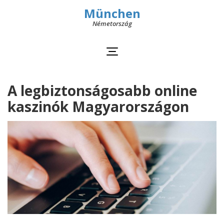
München
Németország
A legbiztonságosabb online
kaszinók Magyarországon