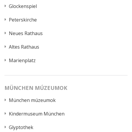
Glockenspiel
Peterskirche
Neues Rathaus
Altes Rathaus
Marienplatz
MÜNCHEN MÚZEUMOK
München múzeumok
Kindermuseum München
Glyptothek