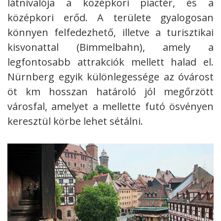
látnivalója a középkori piactér, és a
középkori erőd. A területe gyalogosan
könnyen felfedezhető, illetve a turisztikai
kisvonattal (Bimmelbahn), amely a
legfontosabb attrakciók mellett halad el.
Nürnberg egyik különlegessége az óvárost
öt km hosszan határoló jól megőrzött
városfal, amelyet a mellette futó ösvényen
keresztül körbe lehet sétálni.