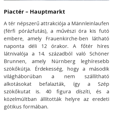
P
iactér – Hauptmarkt
A tér népszerű attrakciója a Männleinlaufen
(férfi pórázfutás), a művészi óra kis futó
embere, amely Frauenkirche-ben látható
naponta déli 12 órakor. A főtér híres
látnivalója a 14. századból való Schöner
Brunnen, amely Nürnberg leghíresebb
szökőkútja. Érdekesség, hogy a második
világháborúban a nem szállítható
alkotásokat befalazták, így a Szép
szökőkutat is. 40 figura díszíti, és a
közelmúltban állították helyre az eredeti
gótikus formában.