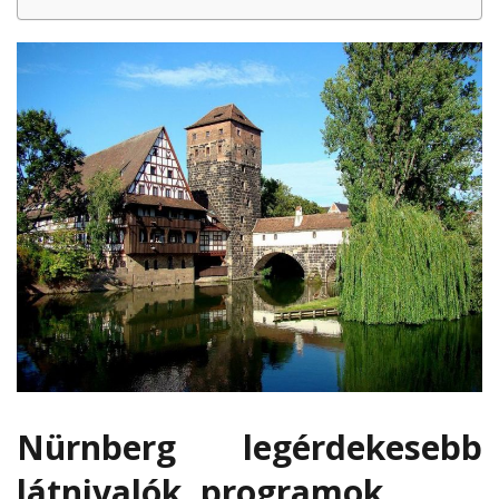
Nürnberg legérdekesebb
látnivalók, programok