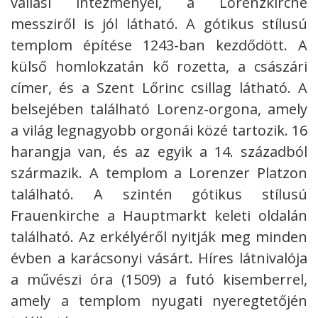
vallási intézményei, a Lorenzkirche
messziről is jól látható. A gótikus stílusú
templom építése 1243-ban kezdődött. A
külső homlokzatán kő rozetta, a császári
címer, és a Szent Lőrinc csillag látható. A
belsejében található Lorenz-orgona, amely
a világ legnagyobb orgonái közé tartozik. 16
harangja van, és az egyik a 14. századból
származik. A templom a Lorenzer Platzon
található. A szintén gótikus stílusú
Frauenkirche a Hauptmarkt keleti oldalán
található. Az erkélyéről nyitják meg minden
évben a karácsonyi vásárt. Híres látnivalója
a művészi óra (1509) a futó kisemberrel,
amely a templom nyugati nyeregtetőjén