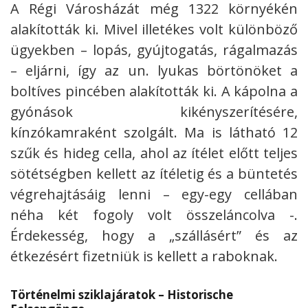
A Régi Városházát még 1322 környékén
alakították ki. Mivel illetékes volt különböző
ügyekben – lopás, gyújtogatás, rágalmazás
– eljárni, így az un. lyukas börtönöket a
boltíves pincében alakították ki. A kápolna a
gyónások kikényszerítésére,
kínzókamraként szolgált. Ma is látható 12
szűk és hideg cella, ahol az ítélet előtt teljes
sötétségben kellett az ítéletig és a büntetés
végrehajtásáig lenni – egy-egy cellában
néha két fogoly volt összeláncolva -.
Érdekesség, hogy a „szállásért” és az
étkezésért fizetniük is kellett a raboknak.
Történelmi sziklajáratok – Historische