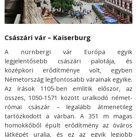
Császári vár – Kaiserburg
A nürnbergi vár Európa egyik
legjelentősebb császári palotája, és
középkori erődítménye volt, egyben
Németország legfontosabb várainak egyike.
Az írások 1105-ben említik először, az
összes, 1050-1571 között uralkodó német-
római császár – legalább átmenetileg
tartózkodott a várban. A 351 m magas
homokkőből épült erődítmény az óváros
látképét uralja, és ez az egyik legjobb