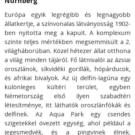
Nürnberg
Európa egyik legrégibb és legnagyobb
állatkertje, a színvonalas látványosság 1902-
ben nyitotta meg a kapuit. A komplexum
szinte teljes mértékben megsemmisült a 2.
világháborúban. Közel hétezer állat otthona
a világ minden tájáról. Fő látnivalói az ázsiai
oroszlánok, síkvidéki gorillák, hópárducok,
és afrikai bivalyok. Az új delfin-lagúna egy
különleges kültéri terület, egyben
Németország első ilyen szabadtéri
létesítménye, itt láthatók oroszlánfókák és
delfinek. Az Aqua Park egy csendes
szigetekkel övezett egység, ahol például a
jegesmedvék, és a pingvinek élnek.