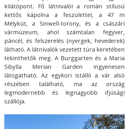
kilátópont. Fő látnivalói a román stílusú
kettős kápolna a feszülettel, a 47 m
Mélykút, a Sinwell-torony, és a császári
vármúzeum, ahol számtalan fegyver,
páncél, és felszerelés (nyergek, hevederek)
látható. A látnivalók vezetett túra keretében
tekinthetők meg. A Burggarten és a Maria
Sibylla Merian Garden ingyenesen
látogatható. Az egykori istálló a vár alsó
részében található, ma az ország
legmodernebb és legnagyobb ifjúsági
szállója.