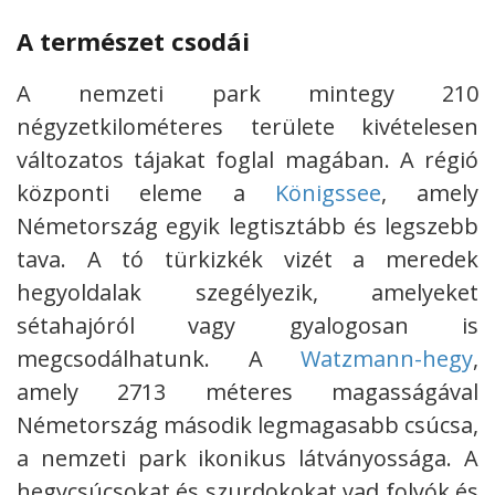
A természet csodái
A nemzeti park mintegy 210
négyzetkilométeres területe kivételesen
változatos tájakat foglal magában. A régió
központi eleme a
Königssee
, amely
Németország egyik legtisztább és legszebb
tava. A tó türkizkék vizét a meredek
hegyoldalak szegélyezik, amelyeket
sétahajóról vagy gyalogosan is
megcsodálhatunk. A
Watzmann-hegy
,
amely 2713 méteres magasságával
Németország második legmagasabb csúcsa,
a nemzeti park ikonikus látványossága. A
hegycsúcsokat és szurdokokat vad folyók és