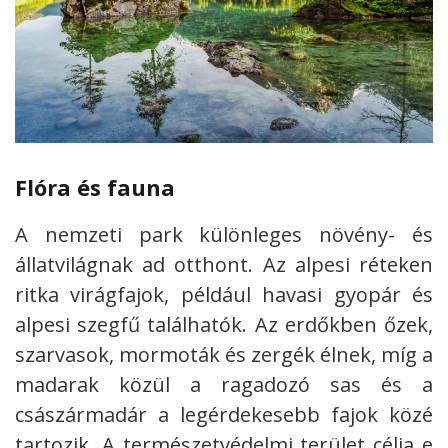
Flóra és fauna
A nemzeti park különleges növény- és
állatvilágnak ad otthont. Az alpesi réteken
ritka virágfajok, például havasi gyopár és
alpesi szegfű találhatók. Az erdőkben őzek,
szarvasok, mormoták és zergék élnek, míg a
madarak közül a ragadozó sas és a
császármadár a legérdekesebb fajok közé
tartozik. A természetvédelmi terület célja e