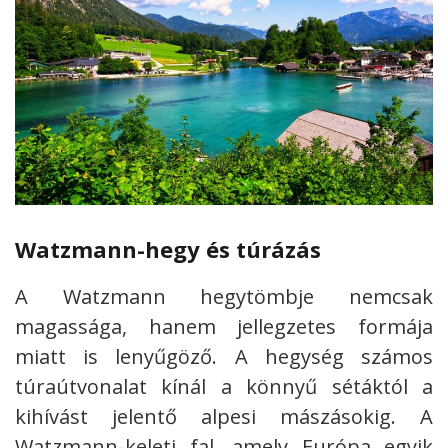
Watzmann-hegy és túrázás
A Watzmann hegytömbje nemcsak
magassága, hanem jellegzetes formája
miatt is lenyűgöző. A hegység számos
túraútvonalat kínál a könnyű sétáktól a
kihívást jelentő alpesi mászásokig. A
Watzmann-keleti fal, amely Európa egyik