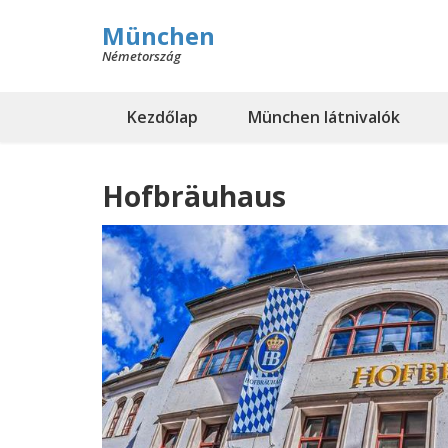
München
Németország
Kezdőlap
München látnivalók
Hofbräuhaus