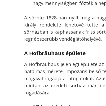
nagy mennyiségben főzték a nép
A sörház 1828-ban nyílt meg a na
király rendelete lehetővé tette 
sörházban is kaphassanak friss sör
legnépszerűbb vendéglátóhelyévé.
A Hofbräuhaus épülete
A Hofbräuhaus jelenlegi épülete az 
hatalmas mérete, impozáns belső te
magával ragadja a látogatókat. Az é
miután az eredeti sörház már ne
fogadására.