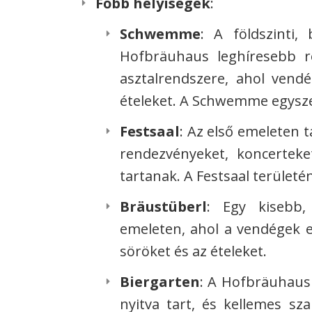
Főbb helyiségek
:
Schwemme
: A földszinti,
Hofbräuhaus leghíresebb ré
asztalrendszere, ahol vendé
ételeket. A Schwemme egysze
Festsaal
: Az első emeleten 
rendezvényeket, koncerteke
tartanak. A Festsaal területé
Bräustüberl
: Egy kisebb,
emeleten, ahol a vendégek 
söröket és az ételeket.
Biergarten
: A Hofbräuhaus
nyitva tart, és kellemes sza