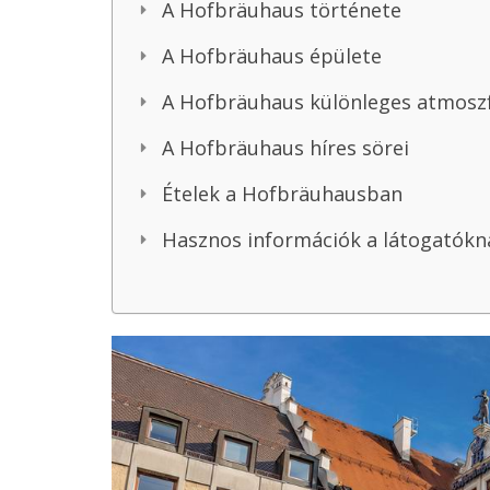
A Hofbräuhaus története
A Hofbräuhaus épülete
A Hofbräuhaus különleges atmosz
A Hofbräuhaus híres sörei
Ételek a Hofbräuhausban
Hasznos információk a látogatókn