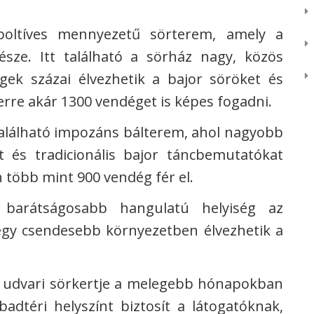
 boltíves mennyezetű sörterem, amely a
sze. Itt található a sörház nagy, közös
gek százai élvezhetik a bajor söröket és
rre akár 1300 vendéget is képes fogadni.
található impozáns bálterem, ahol nagyobb
t és tradicionális bajor táncbemutatókat
n több mint 900 vendég fér el.
 barátságosabb hangulatú helyiség az
egy csendesebb környezetben élvezhetik a
 udvari sörkertje a melegebb hónapokban
badtéri helyszínt biztosít a látogatóknak,