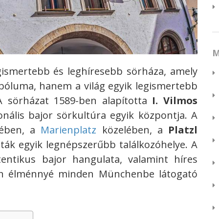
M
ismertebb és leghíresebb sörháza, amely
bóluma, hanem a világ egyik legismertebb
A sörházat 1589-ben alapította
I. Vilmos
ionális bajor sörkultúra egyik központja. A
vében, a
Marienplatz
közelében, a
Platzl
isták egyik legnépszerűbb találkozóhelye. A
entikus bajor hangulata, valamint híres
tlan élménnyé minden Münchenbe látogató