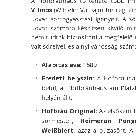
A Hofbräuhaus története több min
Vilmos
(Wilhelm V.) bajor herceg lét
udvar sörfogyasztási igényeit. A sö
udvar számára készítsen kiváló min
nem tudták biztosítani a megfelelő
vált söreivel, és a nyilvánosság szám
Alapítás éve
: 1589
Eredeti helyszín
: A Hofbräuha
belül, a „Hofbräuhaus am Platzl
helyén állt.
Hofbräu Original
: Az elsőként 
sörmester,
Heimeran Pongr
Weißbiert
, azaz a búzasört. A