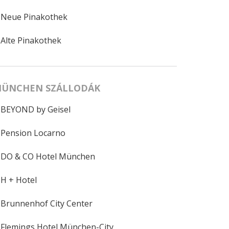
Neue Pinakothek
Alte Pinakothek
ÜNCHEN SZÁLLODÁK
BEYOND by Geisel
Pension Locarno
DO & CO Hotel München
H + Hotel
Brunnenhof City Center
Flemings Hotel München-City