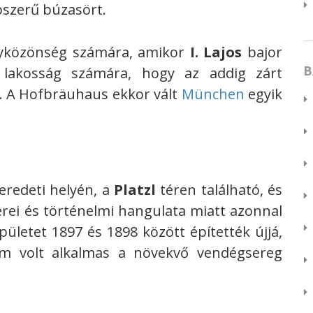
szerű búzasört.
gyközönség számára, amikor
I. Lajos
bajor
B
a lakosság számára, hogy az addig zárt
t. A Hofbräuhaus ekkor vált
München
egyik
eredeti helyén, a
Platzl
téren található, és
rei és történelmi hangulata miatt azonnal
pületet 1897 és 1898 között építették újjá,
m volt alkalmas a növekvő vendégsereg