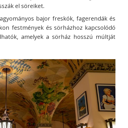
szák el söreiket.
 hagyományos bajor freskók, fagerendák és
alakon festmények és sörházhoz kapcsolódó
hatók, amelyek a sörház hosszú múltját