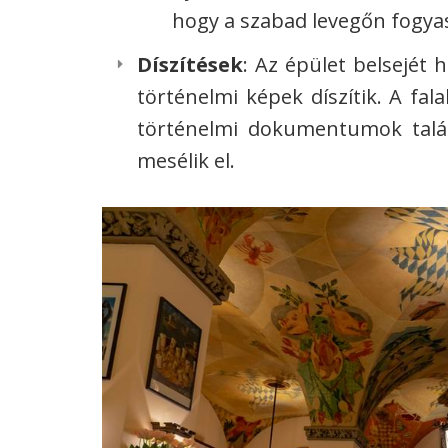
hogy a szabad levegőn fogyas
Díszítések
: Az épület belsejét
történelmi képek díszítik. A f
történelmi dokumentumok talál
mesélik el.