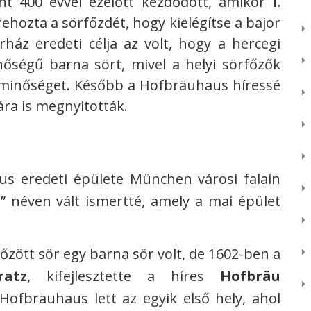
t 400 évvel ezelőtt kezdődött, amikor
I.
rehozta a sörfőzdét, hogy kielégítse a bajor
rház eredeti célja az volt, hogy a hercegi
őségű barna sört, mivel a helyi sörfőzők
 minőséget. Később a Hofbräuhaus híressé
ára is megnyitották.
us eredeti épülete München városi falain
” néven vált ismertté, amely a mai épület
főzött sör egy barna sör volt, de 1602-ben a
atz
, kifejlesztette a híres
Hofbräu
 Hofbräuhaus lett az egyik első hely, ahol