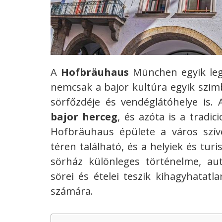
A
Hofbräuhaus
München egyik leg
nemcsak a bajor kultúra egyik szim
sörfőzdéje és vendéglátóhelye is.
bajor herceg
, és azóta is a tradic
Hofbräuhaus épülete a város szí
téren található, és a helyiek és tur
sörház különleges történelme, aut
sörei és ételei teszik kihagyhata
számára.