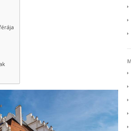
férája
M
ak