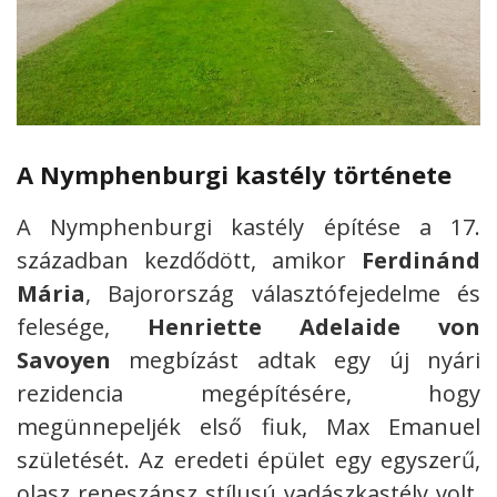
A Nymphenburgi kastély története
A Nymphenburgi kastély építése a 17.
században kezdődött, amikor
Ferdinánd
Mária
, Bajorország választófejedelme és
felesége,
Henriette Adelaide von
Savoyen
megbízást adtak egy új nyári
rezidencia megépítésére, hogy
megünnepeljék első fiuk, Max Emanuel
születését. Az eredeti épület egy egyszerű,
olasz reneszánsz stílusú vadászkastély volt,