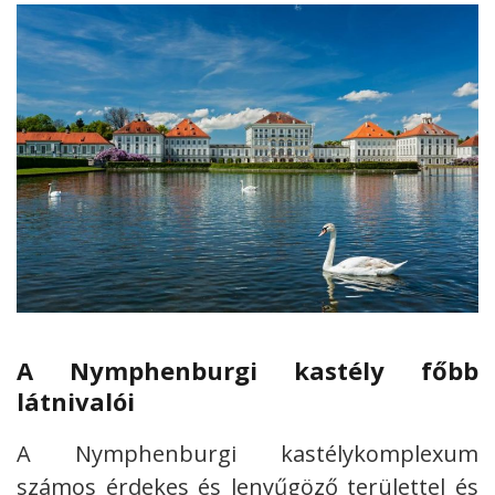
A Nymphenburgi kastély főbb
látnivalói
A Nymphenburgi kastélykomplexum
számos érdekes és lenyűgöző területtel és