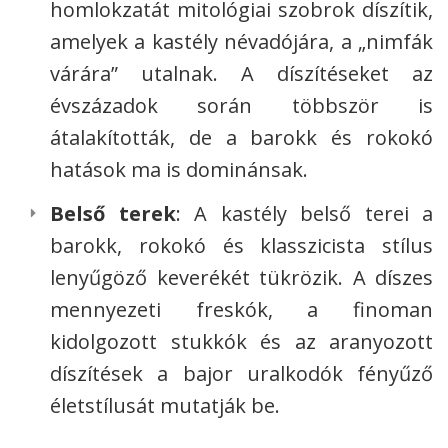
homlokzatát mitológiai szobrok díszítik,
amelyek a kastély névadójára, a „nimfák
várára” utalnak. A díszítéseket az
évszázadok során többször is
átalakították, de a barokk és rokokó
hatások ma is dominánsak.
Belső terek
: A kastély belső terei a
barokk, rokokó és klasszicista stílus
lenyűgöző keverékét tükrözik. A díszes
mennyezeti freskók, a finoman
kidolgozott stukkók és az aranyozott
díszítések a bajor uralkodók fényűző
életstílusát mutatják be.