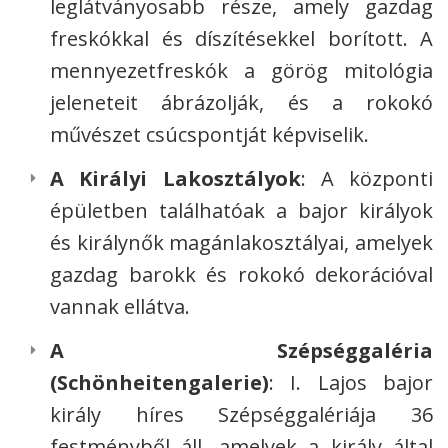
leglátványosabb része, amely gazdag
freskókkal és díszítésekkel borított. A
mennyezetfreskók a görög mitológia
jeleneteit ábrázolják, és a rokokó
művészet csúcspontját képviselik.
A Királyi Lakosztályok
: A központi
épületben találhatóak a bajor királyok
és királynők magánlakosztályai, amelyek
gazdag barokk és rokokó dekorációval
vannak ellátva.
A Szépséggaléria
(Schönheitengalerie)
: I. Lajos bajor
király híres Szépséggalériája 36
festményből áll, amelyek a király által