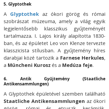
5.
Glyptothek
A
Glyptothek
az ókori görög és római
szobrászat múzeuma, amely a világ egyik
legjelentősebb klasszikus gyűjteményét
tartalmazza. I. Lajos király alapította 1830-
ban, és az épületet Leo von Klenze tervezte
klasszicista stílusban. A gyűjtemény híres
darabjai közé tartozik a
Farnese Herkules
,
a
Müncheni Kurosz
és a
Medúza feje
.
6.
Antik Gyűjtemény (Staatliche
Antikensammlungen)
A Glyptothek épületével szemben található
Staatliche Antikensammlungen
az ókori
görög, római és etruszk kerámiák,