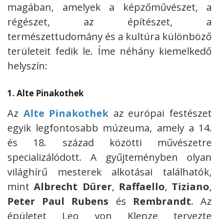
magában, amelyek a képzőművészet, a
régészet, az építészet, a
természettudomány és a kultúra különböző
területeit fedik le. Íme néhány kiemelkedő
helyszín:
1.
Alte Pinakothek
Az
Alte Pinakothek
az európai festészet
egyik legfontosabb múzeuma, amely a 14.
és 18. század közötti művészetre
specializálódott. A gyűjteményben olyan
világhírű mesterek alkotásai találhatók,
mint
Albrecht Dürer
,
Raffaello
,
Tiziano
,
Peter Paul Rubens
és
Rembrandt
. Az
épületet Leo von Klenze tervezte