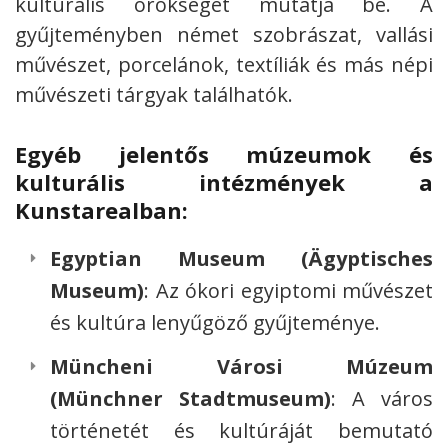
kulturális örökséget mutatja be. A
gyűjteményben német szobrászat, vallási
művészet, porcelánok, textíliák és más népi
művészeti tárgyak találhatók.
Egyéb jelentős múzeumok és
kulturális intézmények a
Kunstarealban:
Egyptian Museum (Ägyptisches
Museum)
: Az ókori egyiptomi művészet
és kultúra lenyűgöző gyűjteménye.
Müncheni Városi Múzeum
(Münchner Stadtmuseum)
: A város
történetét és kultúráját bemutató