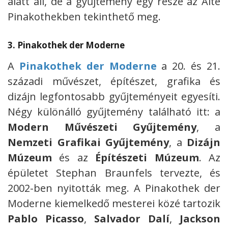
alatt áll, de a gyűjtemény egy része az Alte
Pinakothekben tekinthető meg.
3.
Pinakothek der Moderne
A
Pinakothek der Moderne
a 20. és 21.
századi művészet, építészet, grafika és
dizájn legfontosabb gyűjteményeit egyesíti.
Négy különálló gyűjtemény található itt: a
Modern Művészeti Gyűjtemény
, a
Nemzeti Grafikai Gyűjtemény
, a
Dizájn
Múzeum
és az
Építészeti Múzeum
. Az
épületet Stephan Braunfels tervezte, és
2002-ben nyitották meg. A Pinakothek der
Moderne kiemelkedő mesterei közé tartozik
Pablo Picasso
,
Salvador Dalí
,
Jackson