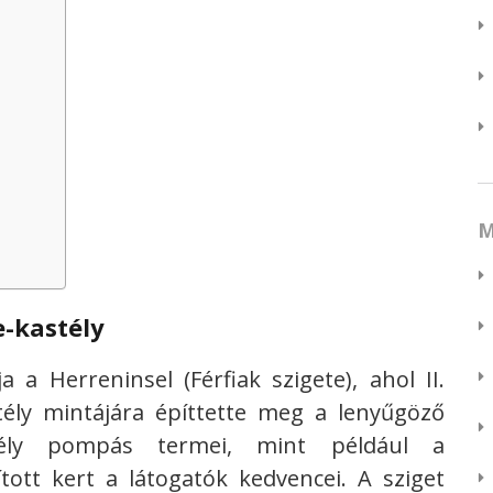
M
-kastély
 a Herreninsel (Férfiak szigete), ahol II.
astély mintájára építtette meg a lenyűgöző
ély pompás termei, mint például a
ott kert a látogatók kedvencei. A sziget