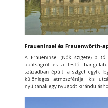
Fraueninsel és Frauenwörth-a
A Fraueninsel (Nők szigete) a tó 
apátságról és a festői hangulatú
században épült, a sziget egyik le
különleges atmoszférája, kis utcá
nyújtanak egy nyugodt kirándulásho