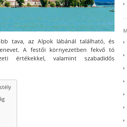
M
bb tava, az Alpok lábánál található, és
cenevet. A festői környezetben fekvő tó
ti értékekkel, valamint szabadidős
.
stély
ág