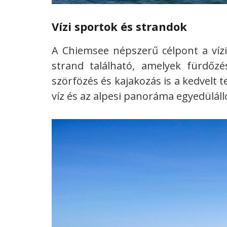
Vízi sportok és strandok
A Chiemsee népszerű célpont a vízi
strand található, amelyek fürdőzé
szörfözés és kajakozás is a kedvelt t
víz és az alpesi panoráma egyedüláll