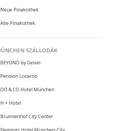
Neue Pinakothek
Alte Pinakothek
ÜNCHEN SZÁLLODÁK
BEYOND by Geisel
Pension Locarno
DO & CO Hotel München
H + Hotel
Brunnenhof City Center
Flemings Hotel München-City