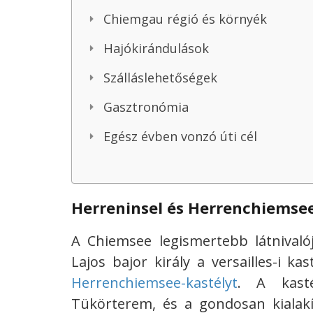
Chiemgau régió és környék
Hajókirándulások
Szálláslehetőségek
Gasztronómia
Egész évben vonzó úti cél
Herreninsel és Herrenchiemsee
A Chiemsee legismertebb látnivalója
Lajos bajor király a versailles-i k
Herrenchiemsee-kastélyt
. A kast
Tükörterem, és a gondosan kialakít