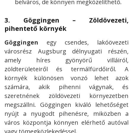
belváros, de könnyen megközelíthető.
3.
Göggingen – Zöldövezeti,
pihentető környék
Göggingen
egy csendes, lakóövezeti
városrész Augsburg délnyugati részén,
amely híres gyönyörű villáiról,
zöldterületeiről és termálfürdőiről. A
környék különösen vonzó lehet azok
számára, akik pihenni vágynak, és
szeretnének zöldövezeti környezetben
megszállni. Göggingen kiváló lehetőséget
nyújt a nyugodt pihenésre, miközben a
város központja könnyen elérhető autóval
vagy tömegközlekedéssel.