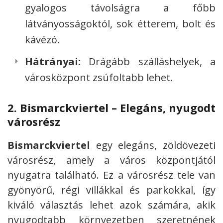
gyalogos távolságra a főbb
látványosságoktól, sok étterem, bolt és
kávézó.
Hátrányai:
Drágább szálláshelyek, a
városközpont zsúfoltabb lehet.
2.
Bismarckviertel – Elegáns, nyugodt
városrész
Bismarckviertel
egy elegáns, zöldövezeti
városrész, amely a város központjától
nyugatra található. Ez a városrész tele van
gyönyörű, régi villákkal és parkokkal, így
kiváló választás lehet azok számára, akik
nyugodtabb környezetben szeretnének