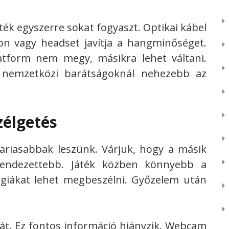
játék egyszerre sokat fogyaszt. Optikai kábel
on vagy headset javítja a hangminőséget.
atform nem megy, másikra lehet váltani.
t nemzetközi barátságoknál nehezebb az
élgetés
riasabbak leszünk. Várjuk, hogy a másik
rendezettebb. Játék közben könnyebb a
tégiákat lehet megbeszélni. Győzelem után
.
át. Ez fontos információ hiányzik. Webcam