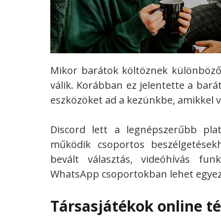
Mikor barátok költöznek különböző 
válik.
Korábban ez jelentette a bará
eszközöket ad a kezünkbe, amikkel vir
Discord lett a legnépszerűbb pl
működik csoportos beszélgetések
bevált választás, videóhívás fu
WhatsApp csoportokban lehet egyezt
Társasjátékok online t