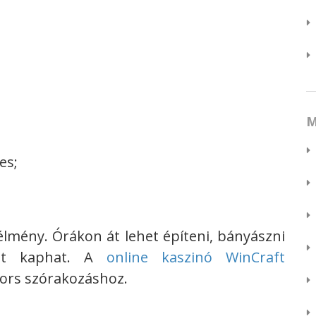
M
es;
 élmény. Órákon át lehet építeni, bányászni
yást kaphat. A
online kaszinó WinCraft
yors szórakozáshoz.