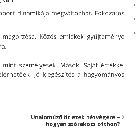
oport dinamikája megváltozhat. Fokozatos
ok megőrzése. Közös emlékek gyűjteménye
ra.
mint személyesek. Mások. Saját értékkel
elérhetőek. Jó kiegészítés a hagyományos
Unaloműző ötletek hétvégére –
hogyan szórakozz otthon?