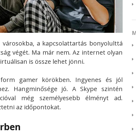
M
városokba, a kapcsolattartás bonyolulttá
tság végét. Ma már nem. Az internet olyan
tuálisan is össze lehet jönni.
atform gamer körökben. Ingyenes és jól
hez. Hangminősége jó. A Skype szintén
nkcióval még személyesebb élményt ad.
etni az időpontokat.
érben