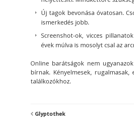
Új tagok bevonása óvatosan. Cs
ismerkedés jobb.
Screenshot-ok, vicces pillanat
évek múlva is mosolyt csal az arc
Online barátságok nem ugyanazok 
bírnak. Kényelmesek, rugalmasak, 
találkozókhoz.
Bejegyzés
Glyptothek
navigáció