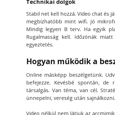
Technikai dolgok
Stabil net kell hozzá. Video chat és 
megbízhatóbb mint wifi. Jó mikrof
Mindig legyen B terv. Ha egyik pl
Rugalmasság kell. Időzónák miat
egyeztetés.
Hogyan működik a besz
Online másképp beszélgetünk. Udva
befejezze. Kevésbé spontán, de 
társalgás. Van téma, van cél. Stra
ünnepelni, vereség után sajnálkozni
Video nélkül nem látjuk az arcmimik