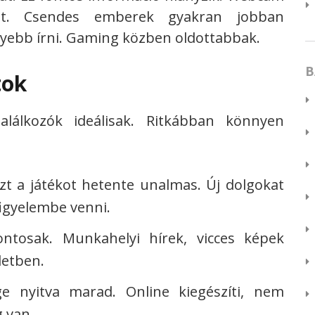
zót. Csendes emberek gyakran jobban
yebb írni. Gaming közben oldottabbak.
B
tok
alálkozók ideálisak. Ritkábban könnyen
zt a játékot hetente unalmas. Új dolgokat
 figyelembe venni.
ontosak. Munkahelyi hírek, vicces képek
letben.
ge nyitva marad. Online kiegészíti, nem
g van.