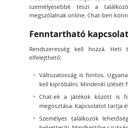
személyesebbé teszi a találko
megszólalnak online. Chat-ben könn
Fenntartható kapcsola
Rendszeresség kell hozzá. Heti t
elfelejthető:
Változatosság is fontos. Ugyana
kell kipróbálni. Mindenki ízlését
Chat-ek a játékok között is f
megosztása. Kapcsolatot tartja é
Személyes találkozók lehetősé
helyettesíti. Mindkettőre szüksé