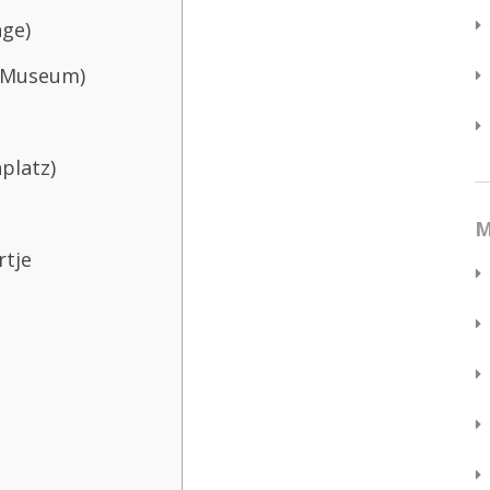
age)
 Museum)
platz)
M
rtje