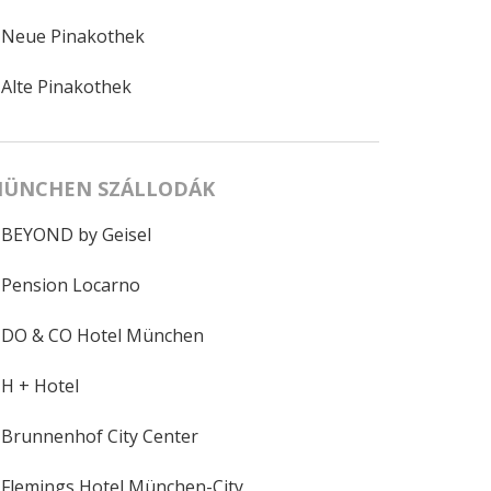
Neue Pinakothek
Alte Pinakothek
ÜNCHEN SZÁLLODÁK
BEYOND by Geisel
Pension Locarno
DO & CO Hotel München
H + Hotel
Brunnenhof City Center
Flemings Hotel München-City