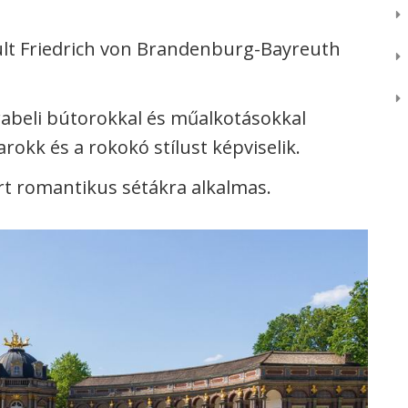
lt Friedrich von Brandenburg-Bayreuth
rabeli bútorokkal és műalkotásokkal
okk és a rokokó stílust képviselik.
rt romantikus sétákra alkalmas.