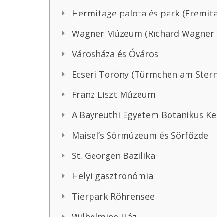
Hermitage palota és park (Eremit
Wagner Múzeum (Richard Wagner
Városháza és Óváros
Ecseri Torony (Türmchen am Stern
Franz Liszt Múzeum
A Bayreuthi Egyetem Botanikus Ke
Maisel’s Sörmúzeum és Sörfőzde
St. Georgen Bazilika
Helyi gasztronómia
Tierpark Röhrensee
Wilhelmine Ház