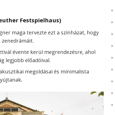
euther Festspielhaus)
ner maga tervezte ezt a színházat, hogy
 zenedrámáit.
tivál évente kerül megrendezésre, ahol
g legjobb előadóival.
akusztikai megoldásai és minimalista
nyújtanak.