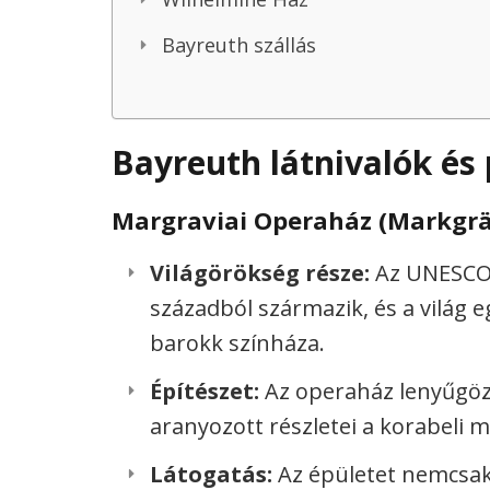
Bayreuth szállás
Bayreuth látnivalók é
Margraviai Operaház (Markgrä
Világörökség része:
Az UNESCO á
századból származik, és a világ 
barokk színháza.
Építészet:
Az operaház lenyűgöző
aranyozott részletei a korabeli m
Látogatás:
Az épületet nemcsak