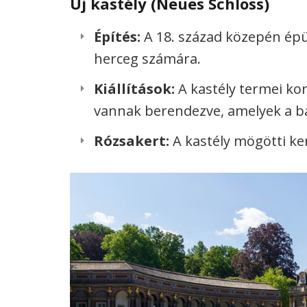
Új kastély (Neues Schloss)
Építés:
A 18. század közepén épü
herceg számára.
Kiállítások:
A kastély termei ko
vannak berendezve, amelyek a bar
Rózsakert:
A kastély mögötti ke