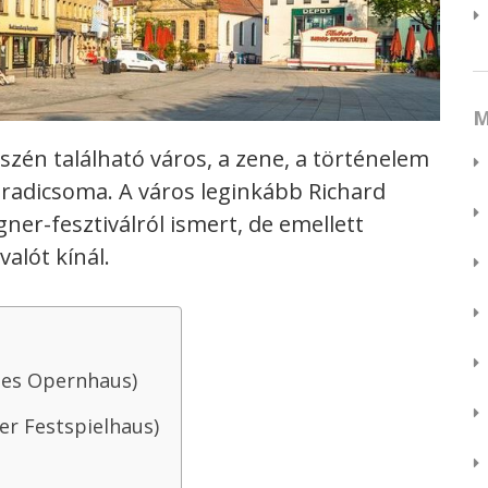
M
szén található város, a zene, a történelem
aradicsoma. A város leginkább Richard
er-fesztiválról ismert, de emellett
valót kínál.
hes Opernhaus)
er Festspielhaus)