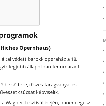
s programok
M
fliches Opernhaus)
ltal védett barokk operaház a 18.
egyik legjobb állapotban fennmaradt
 belső tere, díszes faragványai és
űvészet csúcsát képviselik.
 a Wagner-fesztivál idején, hanem egész