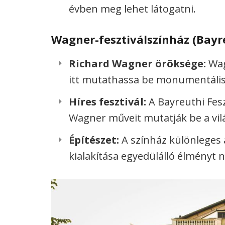
évben meg lehet látogatni.
Wagner-fesztiválszínház (Bayr
Richard Wagner öröksége:
Wag
itt mutathassa be monumentális
Híres fesztivál:
A Bayreuthi Fesz
Wagner műveit mutatják be a vilá
Építészet:
A színház különleges 
kialakítása egyedülálló élményt 