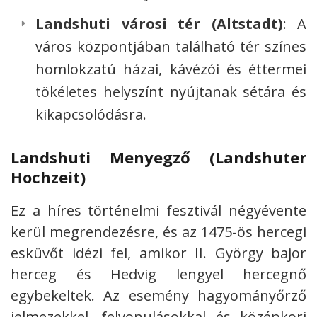
Landshuti városi tér (Altstadt)
: A
város központjában található tér színes
homlokzatú házai, kávézói és éttermei
tökéletes helyszínt nyújtanak sétára és
kikapcsolódásra.
Landshuti Menyegző (Landshuter
Hochzeit)
Ez a híres történelmi fesztivál négyévente
kerül megrendezésre, és az 1475-ös hercegi
esküvőt idézi fel, amikor II. György bajor
herceg és Hedvig lengyel hercegnő
egybekeltek. Az esemény hagyományőrző
jelmezekkel, felvonulásokkal és középkori