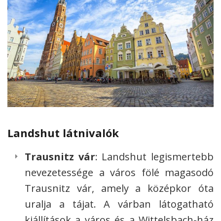
Landshut látnivalók
Trausnitz vár
: Landshut legismertebb
nevezetessége a város fölé magasodó
Trausnitz vár, amely a középkor óta
uralja a tájat. A várban látogatható
kiállítások a város és a Wittelsbach-ház