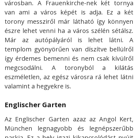
városban. A Frauenkirche-nek két tornya
van ami a város képét is adja. Ez a két
torony messziről már látható így könnyen
észre lehet venni ha a város szélén sétálsz.
Már az autópályáról is lehet látni. A
templom gyönyörűen van díszítve bellülről
így érdemes bemenni és nem csak kívülről
megcsodálni. A toronyból a kilátás
eszméletlen, az egész városra rá lehet látni
valamint a hegyekre is.
Englischer Garten
Az Englischer Garten azaz az Angol Kert,
München legnagyobb és legnépszerűbb
parkja. Ez a hely igazi kikapcsolódást nyújt