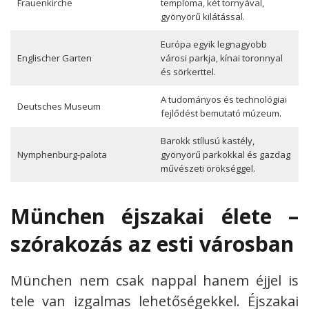
Frauenkirche
temploma, két tornyával,
gyönyörű kilátással.
Európa egyik legnagyobb
Englischer Garten
városi parkja, kínai toronnyal
és sörkerttel.
A tudományos és technológiai
Deutsches Museum
fejlődést bemutató múzeum.
Barokk stílusú kastély,
Nymphenburg-palota
gyönyörű parkokkal és gazdag
művészeti örökséggel.
München éjszakai élete –
szórakozás az esti városban
München nem csak nappal hanem éjjel is
tele van izgalmas lehetőségekkel. Éjszakai