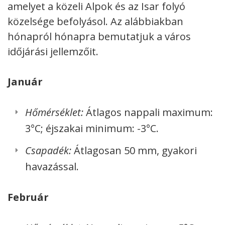
amelyet a közeli Alpok és az Isar folyó
közelsége befolyásol.
Az alábbiakban
hónapról hónapra bemutatjuk a város
időjárási jellemzőit.
Január
Hőmérséklet:
Átlagos nappali maximum:
3°C; éjszakai minimum: -3°C.
Csapadék:
Átlagosan 50 mm, gyakori
havazással.
Február