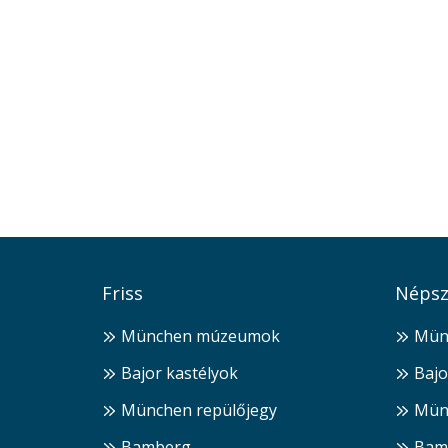
Friss
Népsz
München múzeumok
Mün
Bajor kastélyok
Bajo
München repülőjegy
Mün
Bamberg
Bam