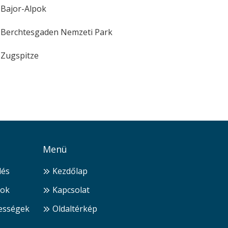
Bajor-Alpok
Berchtesgaden Nemzeti Park
Zugspitze
Menü
dés
Kezdőlap
ok
Kapcsolat
ességek
Oldaltérkép