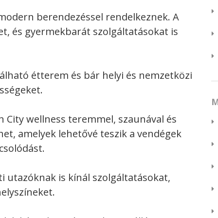
s modern berendezéssel rendelkeznek. A
het, és gyermekbarát szolgáltatásokat is
lálható étterem és bár helyi és nemzetközi
ességeket.
M
h City wellness teremmel, szaunával és
het, amelyek lehetővé teszik a vendégek
csolódást.
ti utazóknak is kínál szolgáltatásokat,
elyszíneket.