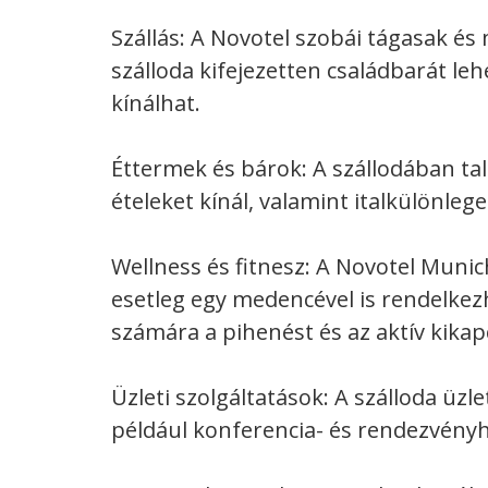
Szállás: A Novotel szobái tágasak é
szálloda kifejezetten családbarát le
kínálhat.
Éttermek és bárok: A szállodában ta
ételeket kínál, valamint italkülönleg
Wellness és fitnesz: A Novotel Munic
esetleg egy medencével is rendelkez
számára a pihenést és az aktív kikap
Üzleti szolgáltatások: A szálloda üzle
például konferencia- és rendezvényh