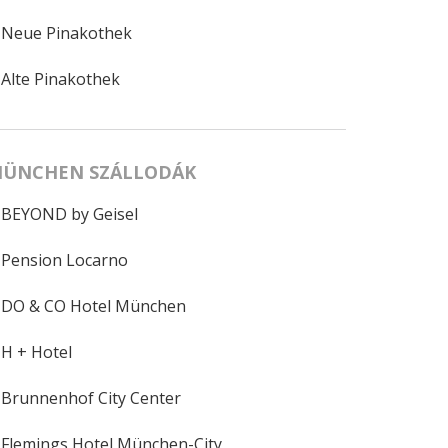
Neue Pinakothek
Alte Pinakothek
ÜNCHEN SZÁLLODÁK
BEYOND by Geisel
Pension Locarno
DO & CO Hotel München
H + Hotel
Brunnenhof City Center
Flemings Hotel München-City