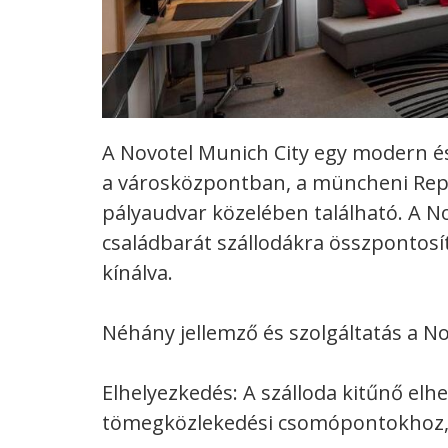
A Novotel Munich City egy modern 
a városközpontban, a müncheni Rep
pályaudvar közelében található.
A N
családbarát szállodákra összpontos
kínálva.
Néhány jellemző és szolgáltatás a No
Elhelyezkedés: A szálloda kitűnő elh
tömegközlekedési csomópontokhoz, a