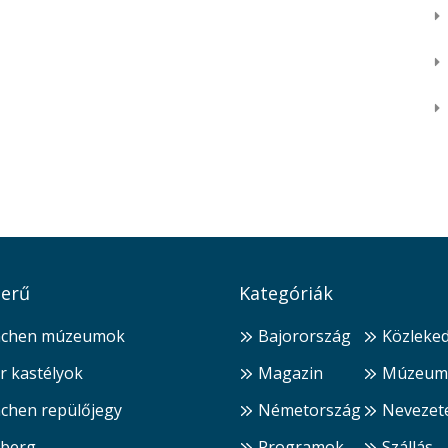
erű
Kategóriák
chen múzeumok
Bajorország
Közleke
r kastélyok
Magazin
Múzeum
chen repülőjegy
Németország
Nevezet
berg
Programok
Szállás