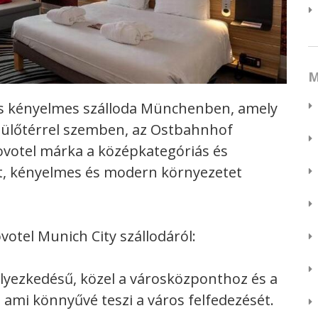
M
és kényelmes szálloda Münchenben, amely
ülőtérrel szemben, az Ostbahnhof
ovotel márka a középkategóriás és
ít, kényelmes és modern környezetet
votel Munich City szállodáról:
elyezkedésű, közel a városközponthoz és a
mi könnyűvé teszi a város felfedezését.