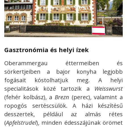
Gasztronómia és helyi ízek
Oberammergau éttermeiben és
sörkertjeiben a bajor konyha legjobb
fogásait kóstolhatjuk meg. A helyi
specialitások közé tartozik a
Weisswurst
(fehér kolbász), a
Brezn
(perec), valamint a
ropogós sertéscsülök. A házi készítésű
desszertek, például az almás rétes
(
Apfelstrudel
), minden édesszájúnak örömet