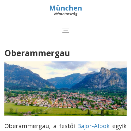
München
Németország
Oberammergau
Oberammergau, a festői
Bajor-Alpok
egyik