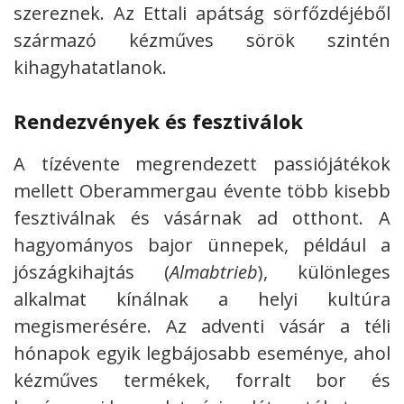
szereznek. Az Ettali apátság sörfőzdéjéből
származó kézműves sörök szintén
kihagyhatatlanok.
Rendezvények és fesztiválok
A tízévente megrendezett passiójátékok
mellett Oberammergau évente több kisebb
fesztiválnak és vásárnak ad otthont. A
hagyományos bajor ünnepek, például a
jószágkihajtás (
Almabtrieb
), különleges
alkalmat kínálnak a helyi kultúra
megismerésére. Az adventi vásár a téli
hónapok egyik legbájosabb eseménye, ahol
kézműves termékek, forralt bor és