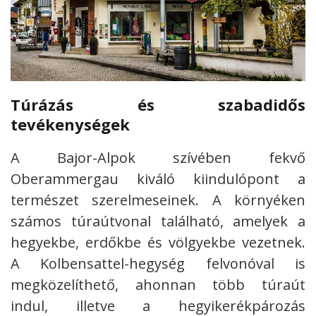
Túrázás és szabadidős
tevékenységek
A Bajor-Alpok szívében fekvő
Oberammergau kiváló kiindulópont a
természet szerelmeseinek. A környéken
számos túraútvonal található, amelyek a
hegyekbe, erdőkbe és völgyekbe vezetnek.
A Kolbensattel-hegység felvonóval is
megközelíthető, ahonnan több túraút
indul, illetve a hegyikerékpározás