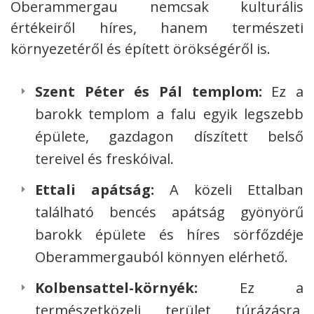
Oberammergau nemcsak kulturális
értékeiről híres, hanem természeti
környezetéről és épített örökségéről is.
Szent Péter és Pál templom:
Ez a
barokk templom a falu egyik legszebb
épülete, gazdagon díszített belső
tereivel és freskóival.
Ettali apátság:
A közeli Ettalban
található bencés apátság gyönyörű
barokk épülete és híres sörfőzdéje
Oberammergauból könnyen elérhető.
Kolbensattel-környék:
Ez a
természetközeli terület túrázásra,