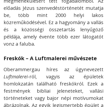
megmenekülésért tett fogadalomból. Az
előadás Jézus szenvedéstörténetét mutatja
be, több mint 2000 helyi lakos
közreműködésével. Ez a hagyomány a vallás
és a közösségi összetartás lenyűgöző
példája, amely évente több ezer látogatót
vonz a faluba.
Freskók – A Luftmalerei művészete
Oberammergau híres az úgynevezett
Luftmalerei
-ról, vagyis az épületek
homlokzatán található freskókról. Ezek a
festmények bibliai jeleneteket, vallási
történeteket vagy bajor népi motívumokat
ábrázolnak. Az egyik legismertebb épület a