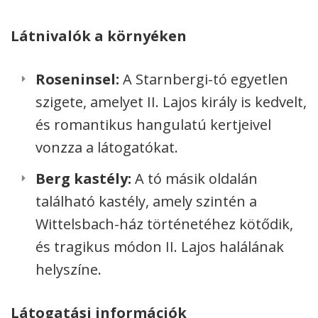
Látnivalók a környéken
Roseninsel:
A Starnbergi-tó egyetlen
szigete, amelyet II. Lajos király is kedvelt,
és romantikus hangulatú kertjeivel
vonzza a látogatókat.
Berg kastély:
A tó másik oldalán
található kastély, amely szintén a
Wittelsbach-ház történetéhez kötődik,
és tragikus módon II. Lajos halálának
helyszíne.
Látogatási információk