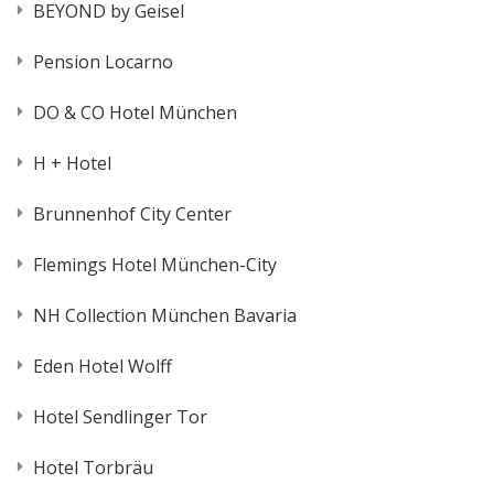
BEYOND by Geisel
Pension Locarno
DO & CO Hotel München
H + Hotel
Brunnenhof City Center
Flemings Hotel München-City
NH Collection München Bavaria
Eden Hotel Wolff
Hotel Sendlinger Tor
Hotel Torbräu