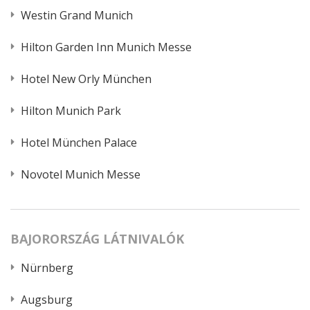
Westin Grand Munich
Hilton Garden Inn Munich Messe
Hotel New Orly München
Hilton Munich Park
Hotel München Palace
Novotel Munich Messe
BAJORORSZÁG LÁTNIVALÓK
Nürnberg
Augsburg