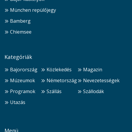
München repülőjegy
Bamberg
Chiemsee
Kategóriák
Bajorország
Közlekedés
Magazin
Múzeumok
Németország
Nevezetességek
Programok
Szállás
Szállodák
Utazás
Menü