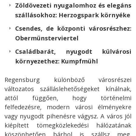
Zöldövezeti nyugalomhoz és elegáns
szállásokhoz:
Herzogspark környéke
Csendes, de központi városrészhez:
Obermünsterviertel
Családbarát, nyugodt külvárosi
környezethez:
Kumpfmühl
Regensburg különböző városrészei
változatos szálláslehetőségeket kínálnak,
attól függően, hogy történelmi
felfedezésre, modern városi élményekre
vagy nyugodt pihenésre vágysz. A város jól
kiépített tömegközlekedési hálózatának
köszönhetően bárhol is szállsz meg,