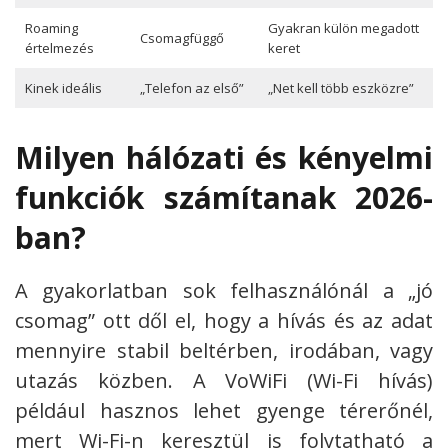
Roaming
Gyakran külön megadott
Csomagfüggő
értelmezés
keret
Kinek ideális
„Telefon az első”
„Net kell több eszközre”
Milyen hálózati és kényelmi
funkciók számítanak 2026-
ban?
A gyakorlatban sok felhasználónál a „jó
csomag” ott dől el, hogy a hívás és az adat
mennyire stabil beltérben, irodában, vagy
utazás közben. A VoWiFi (Wi-Fi hívás)
például hasznos lehet gyenge térerőnél,
mert Wi-Fi-n keresztül is folytatható a