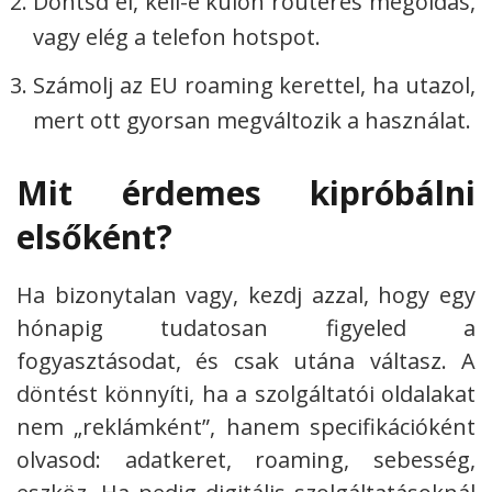
Döntsd el, kell-e külön routeres megoldás,
vagy elég a telefon hotspot.
Számolj az EU roaming kerettel, ha utazol,
mert ott gyorsan megváltozik a használat.
Mit érdemes kipróbálni
elsőként?
Ha bizonytalan vagy, kezdj azzal, hogy egy
hónapig tudatosan figyeled a
fogyasztásodat, és csak utána váltasz. A
döntést könnyíti, ha a szolgáltatói oldalakat
nem „reklámként”, hanem specifikációként
olvasod: adatkeret, roaming, sebesség,