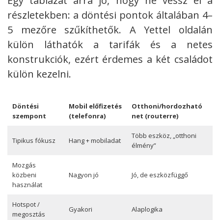
Egy táblázat arra jó, hogy ne vessz el a
részletekben: a döntési pontok általában 4–
5 mezőre szűkíthetők. A Yettel oldalán
külön láthatók a tarifák és a netes
konstrukciók, ezért érdemes a két családot
külön kezelni.
Döntési
Mobil előfizetés
Otthoni/hordozható
szempont
(telefonra)
net (routerre)
Több eszköz, „otthoni
Tipikus fókusz
Hang + mobiladat
élmény”
Mozgás
közbeni
Nagyon jó
Jó, de eszközfüggő
használat
Hotspot /
Gyakori
Alaplogika
megosztás