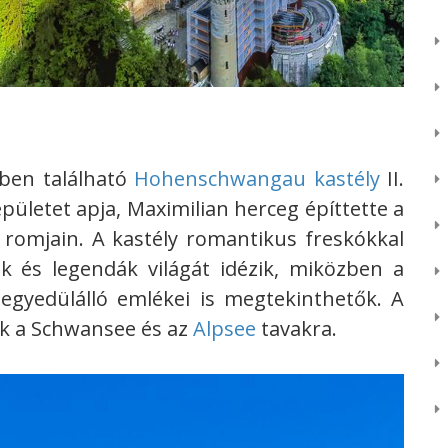
ben található
Hohenschwangau kastély
II.
pületet apja, Maximilian herceg építtette a
 romjain. A kastély romantikus freskókkal
ok és legendák világát idézik, miközben a
 egyedülálló emlékei is megtekinthetők. A
ílik a Schwansee és az
Alpsee
tavakra.