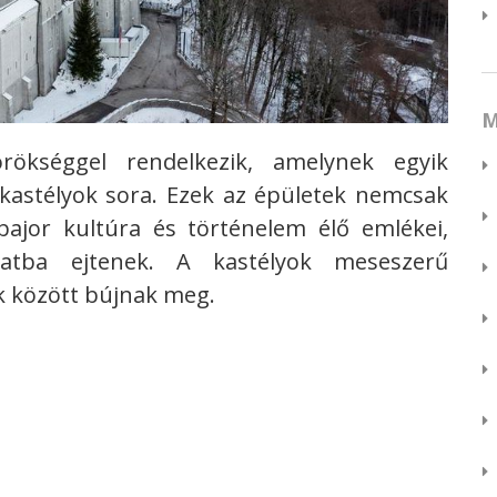
M
rökséggel rendelkezik, amelynek egyik
kastélyok sora.
Ezek az épületek nemcsak
ajor kultúra és történelem élő emlékei,
atba ejtenek. A kastélyok meseszerű
k között bújnak meg.