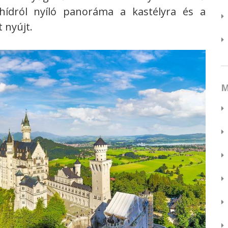
 hídról nyíló panoráma a kastélyra és a
t nyújt.
M