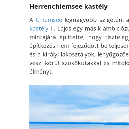
Herrenchiemsee kastély
A
Chiemsee
legnagyobb szigetén, a
kastély
II. Lajos egy másik ambiciózus
mintájára építtette, hogy tiszteleg
építkezés nem fejeződött be teljese
és a királyi lakosztályok, lenyűgöző
veszi körül szökőkutakkal és mitol
élményt.