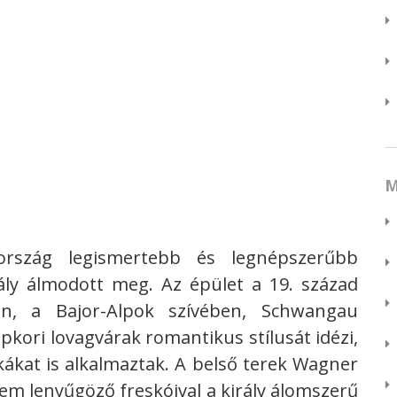
M
rszág legismertebb és legnépszerűbb
rály álmodott meg. Az épület a 19. század
en, a Bajor-Alpok szívében, Schwangau
épkori lovagvárak romantikus stílusát idézi,
ákat is alkalmaztak. A belső terek Wagner
rem lenyűgöző freskóival a király álomszerű