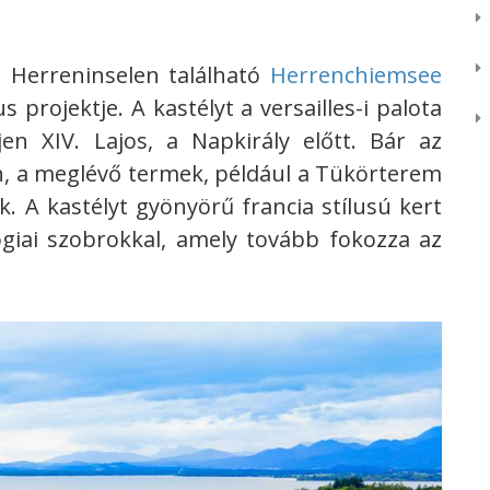
 Herreninselen található
Herrenchiemsee
 projektje. A kastélyt a versailles-i palota
jen XIV. Lajos, a Napkirály előtt. Bár az
n, a meglévő termek, például a Tükörterem
ek. A kastélyt gyönyörű francia stílusú kert
ógiai szobrokkal, amely tovább fokozza az