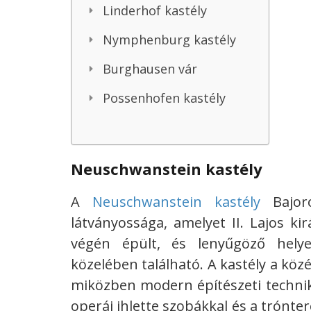
Linderhof kastély
Nymphenburg kastély
Burghausen vár
Possenhofen kastély
Neuschwanstein kastély
A
Neuschwanstein kastély
Bajoro
látványossága, amelyet II. Lajos ki
végén épült, és lenyűgöző hely
közelében található. A kastély a köz
miközben modern építészeti technik
operái ihlette szobákkal és a trónte