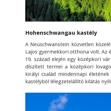
Hohenschwangau kastély
A Neuschwanstein közvetlen közelé
Lajos gyermekkori otthona volt. Az é
19. század elején egy középkori vár
díszített termei a középkori lovag
királyi család mindennapi életének
kastélyból lélegzetelállító kilátás ny