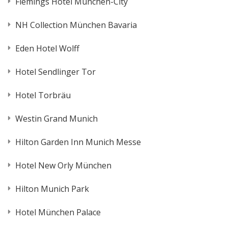
Flemings Hotel München-City
NH Collection München Bavaria
Eden Hotel Wolff
Hotel Sendlinger Tor
Hotel Torbräu
Westin Grand Munich
Hilton Garden Inn Munich Messe
Hotel New Orly München
Hilton Munich Park
Hotel München Palace