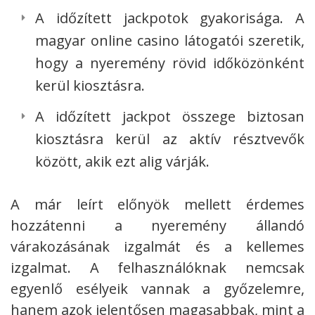
A időzített jackpotok gyakorisága. A
magyar online casino látogatói szeretik,
hogy a nyeremény rövid időközönként
kerül kiosztásra.
A időzített jackpot összege biztosan
kiosztásra kerül az aktív résztvevők
között, akik ezt alig várják.
A már leírt előnyök mellett érdemes
hozzátenni a nyeremény állandó
várakozásának izgalmát és a kellemes
izgalmat. A felhasználóknak nemcsak
egyenlő esélyeik vannak a győzelemre,
hanem azok jelentősen magasabbak, mint a