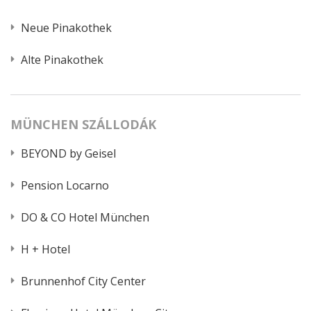
Neue Pinakothek
Alte Pinakothek
MÜNCHEN SZÁLLODÁK
BEYOND by Geisel
Pension Locarno
DO & CO Hotel München
H + Hotel
Brunnenhof City Center