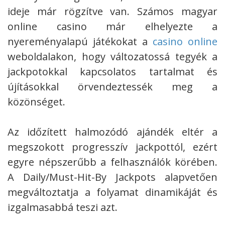
ideje már rögzítve van. Számos magyar
online casino már elhelyezte a
nyereményalapú játékokat a
casino online
weboldalakon, hogy változatossá tegyék a
jackpotokkal kapcsolatos tartalmat és
újításokkal örvendeztessék meg a
közönséget.
Az időzített halmozódó ajándék eltér a
megszokott progresszív jackpottól, ezért
egyre népszerűbb a felhasználók körében.
A Daily/Must-Hit-By Jackpots alapvetően
megváltoztatja a folyamat dinamikáját és
izgalmasabbá teszi azt.