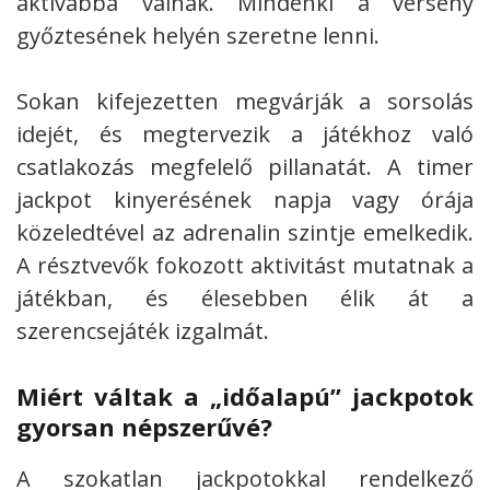
aktívabbá válnak. Mindenki a verseny
győztesének helyén szeretne lenni.
Sokan kifejezetten megvárják a sorsolás
idejét, és megtervezik a játékhoz való
csatlakozás megfelelő pillanatát. A timer
jackpot kinyerésének napja vagy órája
közeledtével az adrenalin szintje emelkedik.
A résztvevők fokozott aktivitást mutatnak a
játékban, és élesebben élik át a
szerencsejáték izgalmát.
Miért váltak a „időalapú” jackpotok
gyorsan népszerűvé?
A szokatlan jackpotokkal rendelkező