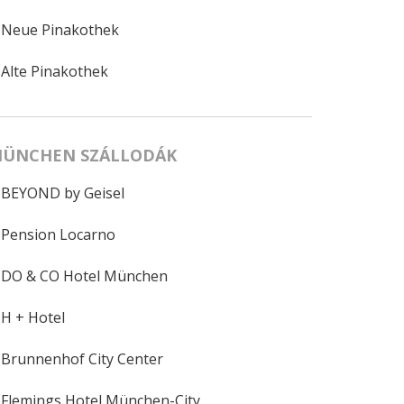
Neue Pinakothek
Alte Pinakothek
ÜNCHEN SZÁLLODÁK
BEYOND by Geisel
Pension Locarno
DO & CO Hotel München
H + Hotel
Brunnenhof City Center
Flemings Hotel München-City