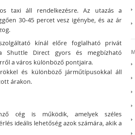
s taxi áll rendelkezésre. Az utazás a
gően 30-45 percet vesz igénybe, és az ár
zog.
olgáltató kínál előre foglalható privát
M
 a Shuttle Direct gyors és megbízható
rről a város különböző pontjaira.
őrökkel és különböző járműtípusokkal áll
ott árakon.
nző cég is működik, amelyek széles
rlés ideális lehetőség azok számára, akik a