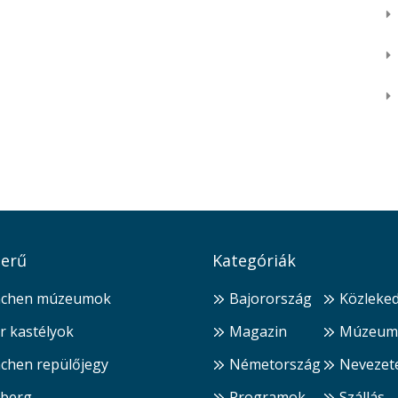
erű
Kategóriák
chen múzeumok
Bajorország
Közleke
r kastélyok
Magazin
Múzeum
chen repülőjegy
Németország
Nevezet
berg
Programok
Szállás