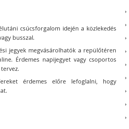
élutáni csúcsforgalom idején a közlekedés
vagy busszal.
si jegyek megvásárolhatók a repülőtéren
line. Érdemes napijegyet vagy csoportos
 tervez.
reket érdemes előre lefoglalni, hogy
at.