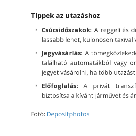
Tippek az utazáshoz
Csúcsidőszakok:
A reggeli és d
lassabb lehet, különösen taxival 
Jegyvásárlás:
A tömegközlekedé
található automatákból vagy on
jegyet vásárolni, ha több utazást
Előfoglalás:
A privát transzfe
biztosítsa a kívánt járművet és ár
Fotó:
Depositphotos