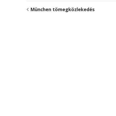
Bejegyzés
München tömegközlekedés
navigáció