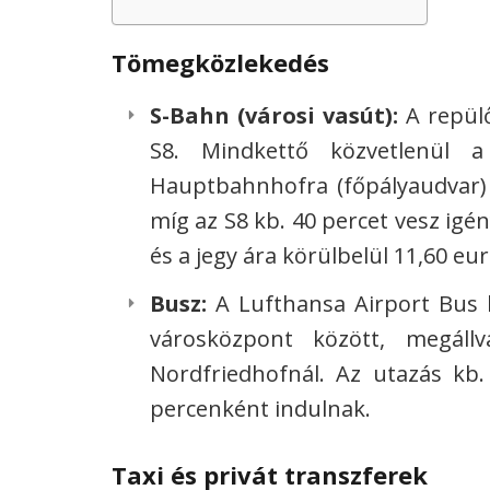
Tömegközlekedés
S-Bahn (városi vasút):
A repülő
S8. Mindkettő közvetlenül 
Hauptbahnhofra (főpályaudvar) 
míg az S8 kb. 40 percet vesz igé
és a jegy ára körülbelül 11,60 eur
Busz:
A Lufthansa Airport Bus kö
városközpont között, megál
Nordfriedhofnál. Az utazás kb.
percenként indulnak.
Taxi és privát transzferek