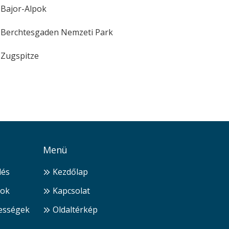
Bajor-Alpok
Berchtesgaden Nemzeti Park
Zugspitze
Menü
dés
Kezdőlap
ok
Kapcsolat
ességek
Oldaltérkép