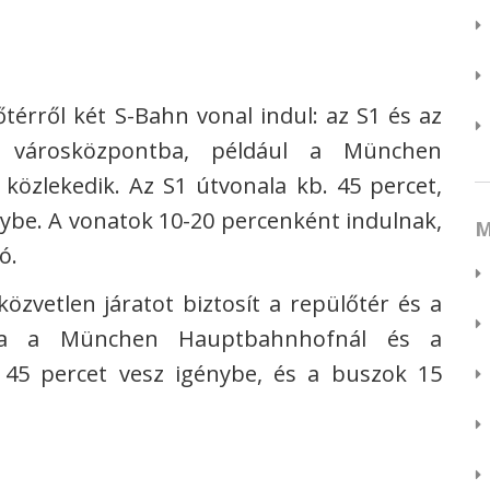
térről két S-Bahn vonal indul: az S1 és az
a városközpontba, például a München
közlekedik. Az S1 útvonala kb. 45 percet,
nybe. A vonatok 10-20 percenként indulnak,
M
ó.
zvetlen járatot biztosít a repülőtér és a
lva a München Hauptbahnhofnál és a
 45 percet vesz igénybe, és a buszok 15