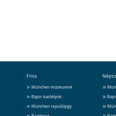
Friss
Népsz
München múzeumok
Mün
Bajor kastélyok
Bajo
München repülőjegy
Mün
Bamberg
Bam