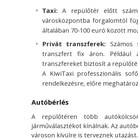
Taxi:
A repülőtér előtt számo
városközpontba forgalomtól füg
általában 70-100 euró között mo
Privát transzferek:
Számos sz
transzfert fix áron. Például
transzfereket biztosít a repülőté
A KiwiTaxi professzionális sof
rendelkezésre, előre meghatároz
Autóbérlés
A repülőtéren több autókölcsö
járműválasztékot kínálnak. Az autóbé
városon kívülre is terveznek utazást.