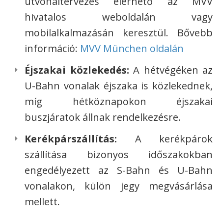
útvonaltervezés elérhető az MVV
hivatalos weboldalán vagy
mobilalkalmazásán keresztül. Bővebb
információ:
MVV München oldalán
Éjszakai közlekedés:
A hétvégéken az
U-Bahn vonalak éjszaka is közlekednek,
míg hétköznapokon éjszakai
buszjáratok állnak rendelkezésre.
Kerékpárszállítás:
A kerékpárok
szállítása bizonyos időszakokban
engedélyezett az S-Bahn és U-Bahn
vonalakon, külön jegy megvásárlása
mellett.