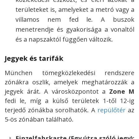
területeket is, amelyeket a metró vagy a
villamos nem fed le. A buszok
menetrendje és gyakorisága a vonaltól
és a napszaktól függően változik.
Jegyek és tarifák
München tömegközlekedési rendszere
zónákra oszlik, amelyek meghatározzák a
jegyek árát. A városközpontot a
Zone M
fedi le, míg a külső területek 1-től 12-ig
terjedő zónákba sorolhatók. A
repülőtér
az
5-ös zónában található.
Einzelfahrkarte (Egy útra szóló jegy):