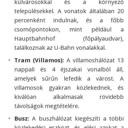
külvárosokkal és a környező
településekkel. A vonatok általában 20
percenként indulnak, és a főbb
csomópontokon, mint például a
Hauptbahnhof (főpályaudvar),
találkoznak az U-Bahn vonalakkal.
Tram (Villamos):
A villamoshálózat 13
nappali és 4 éjszakai vonalból áll,
amelyek sűrűn lefedik a várost. A
villamosok gyakran közlekednek, és
kiválóan alkalmasak rövidebb
távolságok megtételére.
Busz:
A buszhálózat kiegészíti a többi
közlekedési eszközt, és eléri azokat a