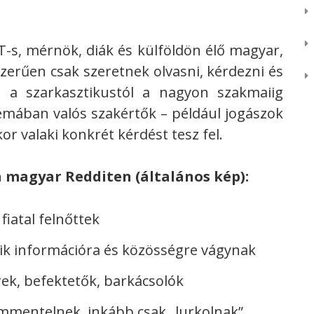
IT-s, mérnök, diák és külföldön élő magyar,
szerűen csak szeretnek olvasni, kérdezni és
sa a szarkasztikustól a nagyon szakmaiig
témában valós szakértők – például jogászok
or valaki konkrét kérdést tesz fel.
a magyar Redditen (általános kép):
fiatal felnőttek
kik információra és közösségre vágynak
ek, befektetők, barkácsolók
ommentelnek, inkább csak „lurkolnak”