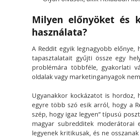
Milyen előnyöket és k
használata?
A Reddit egyik legnagyobb előnye, h
tapasztalatait gyűjti össze egy he
problémára többféle, gyakorlati vá
oldalak vagy marketinganyagok nem f
Ugyanakkor kockázatot is hordoz, h
egyre több szó esik arról, hogy a R
szép, hogy igaz legyen” típusú poszt
magyar subredditek moderátorai e
legyenek kritikusak, és ne osszanak