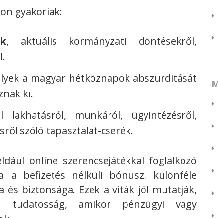
on gyakoriak:
ák
, aktuális kormányzati döntésekről,
l.
elyek a magyar hétköznapok abszurditását
M
znak ki.
l lakhatásról, munkáról, ügyintézésről,
sről szóló tapasztalat-cserék.
dául online szerencsejátékkal foglalkozó
 a befizetés nélküli bónusz, különféle
ga és biztonsága. Ezek a viták jól mutatják,
i tudatosság, amikor pénzügyi vagy