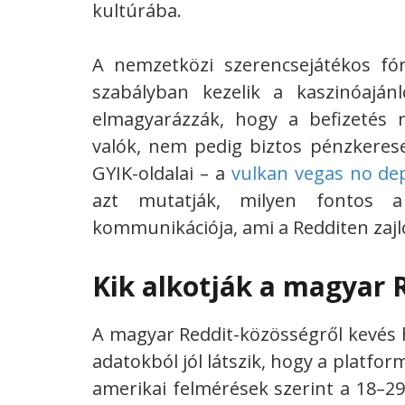
kultúrába.
A nemzetközi szerencsejátékos f
szabályban kezelik a kaszinóaján
elmagyarázzák, hogy a befizetés n
valók, nem pedig biztos pénzkeres
GYIK-oldalai – a
vulkan vegas no de
azt mutatják, milyen fontos a f
kommunikációja, ami a Redditen zajl
Kik alkotják a magyar 
A magyar Reddit-közösségről kevés hi
adatokból jól látszik, hogy a platfor
amerikai felmérések szerint a 18–29