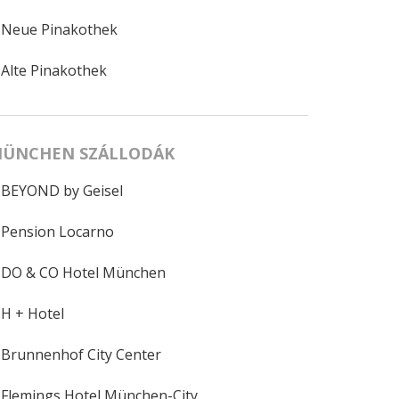
Neue Pinakothek
Alte Pinakothek
ÜNCHEN SZÁLLODÁK
BEYOND by Geisel
Pension Locarno
DO & CO Hotel München
H + Hotel
Brunnenhof City Center
Flemings Hotel München-City