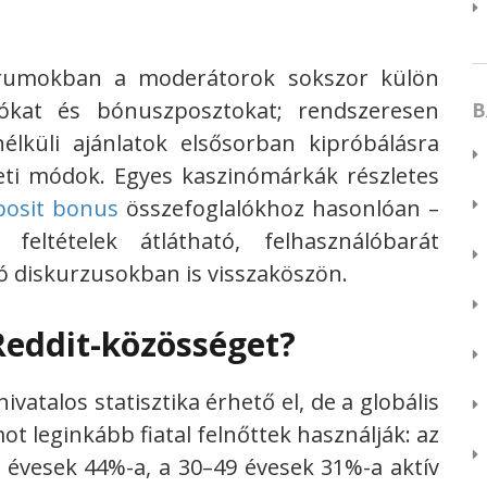
órumokban a moderátorok sokszor külön
lókat és bónuszposztokat; rendszeresen
B
élküli ajánlatok elsősorban kipróbálásra
eti módok. Egyes kaszinómárkák részletes
posit bonus
összefoglalókhoz hasonlóan –
eltételek átlátható, felhasználóbarát
ó diskurzusokban is visszaköszön.
Reddit-közösséget?
vatalos statisztika érhető el, de a globális
mot leginkább fiatal felnőttek használják: az
 évesek 44%-a, a 30–49 évesek 31%-a aktív