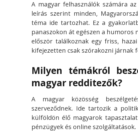
A magyar felhasználók számára az 
leírás szerint minden, Magyarorsz
téma ide tartozhat. Ez a gyakorlatb
panaszokon át egészen a humoros mé
először találkoznak egy friss, haz
kifejezetten csak szórakozni járnak f
Milyen témákról besz
magyar redditezők?
A magyar közösség beszélgeté
szerveződnek. Ide tartozik a polit
külföldön élő magyarok tapasztalata
pénzügyek és online szolgáltatások.