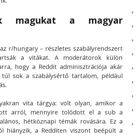
nk.
zák magukat a magyar
z r/hungary – részletes szabályrendszert
artsák a vitákat. A moderátorok külön
arra, hogy a Reddit adminisztrációja akár
ha túl sok a szabálysértő tartalom, például
ás.
yakran vita tárgya: volt olyan, amikor a
ott arról, mennyire tolódott el a sub a
ltalános, hétköznapi témák rovására. Ez a
ól hiányzik, a Redditen viszont beépült a