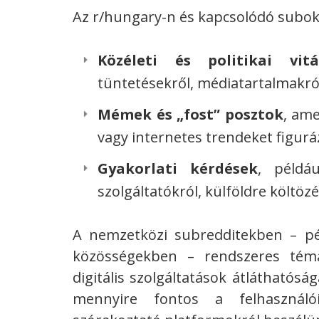
Az r/hungary-n és kapcsolódó subok
Közéleti és politikai vit
tüntetésekről, médiatartalmakró
Mémek és „fost” posztok
, am
vagy internetes trendeket figurá
Gyakorlati kérdések
, példáu
szolgáltatókról, külföldre költözé
A nemzetközi subredditekben – pél
közösségekben – rendszeres téma
digitális szolgáltatások átláthatósá
mennyire fontos a felhasználó