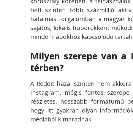
korosztály körében, a felhasználók 
heti szinten több százmillió aktív
hatalmas forgalomban a magyar kö
sajátos, lokális buborékként működi
mindennapokhoz kapcsolódó tartal
Milyen szerepe van a 
térben?
A Reddit hazai szinten nem akkora
Instagram, mégis fontos szerepe
részletes, hosszabb formátumú besz
hogy itt gyakran olyan információ
médiából kimaradnak.