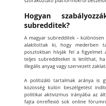
szórakoztató platformokról beszélü
Hogyan szabályoz
subredditek?
A magyar subredditek – különösen a
alakítottak ki, hogy mederben t
posztokban hívják fel a figyelmet 
teljes subredditeket is letilthat, 
illegális anyag vagy szervezett zaklat
A politizáló tartalmak aránya is g
közösség külön beszélgetést indít
politikai aktivizmus irányába az á
fajta önreflexió sok online fórumr