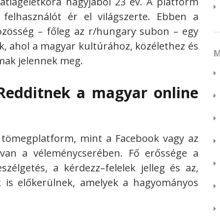
átlagéletkora nagyjából 23 év. A platform
 felhasználót ér el világszerte. Ebben a
zösség – főleg az r/hungary subon – egy
k, ahol a magyar kultúrához, közélethez és
M
mak jelennek meg.
Redditnek a magyar online
 tömegplatform, mint a Facebook vagy az
 van a véleménycserében. Fő erőssége a
élgetés, a kérdezz–felelek jelleg és az,
k is előkerülnek, amelyek a hagyományos