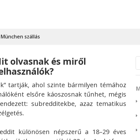
München szállás
it olvasnak és miről
elhasználók?
k” tartják, ahol szinte bármilyen témához
M
nálóként elsőre káoszosnak tűnhet, mégis
endezett: subredditekbe, azaz tematikus
élgetés.
 Reddit különösen népszerű a 18–29 éves